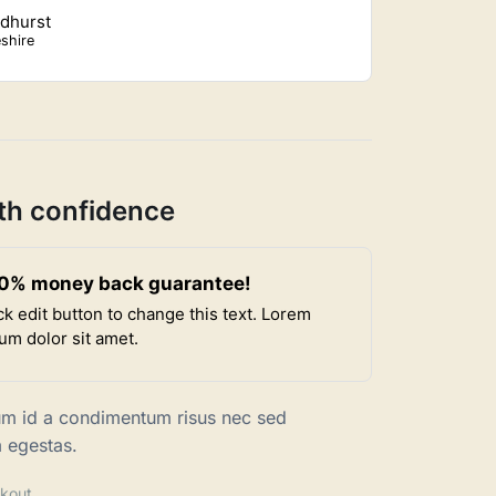
dhurst
eshire
th confidence
0% money back guarantee!
ck edit button to change this text. Lorem
um dolor sit amet.
um id a condimentum risus nec sed
 egestas.
kout