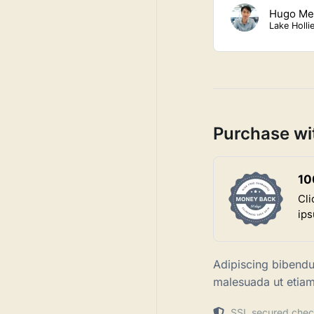
Hugo Me
Lake Holli
Purchase wi
10
Cli
ips
Adipiscing bibend
malesuada ut etiam
SSL secured chec