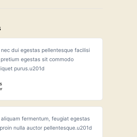
s
nec dui egestas pellentesque facilisi
t pretium egestas sit commodo
liquet purus.u201d
s
er
 aliquam fermentum, feugiat egestas
roin nulla auctor pellentesque.u201d