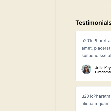
Testimonial
u201cPharetra 
amet, placera
suspendisse a
Julia Key
Lurachest
u201cPharetra
aliquam quam p