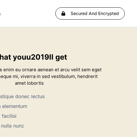
Secured And Encrypted
h
at youu2019ll get
s enim eu ornare aenean et arcu velit sem eget
neque mi, viverra in sed vestibulum, hendrerit
amet lobortis
stique donec lectus
h elementum
facilisi
 nulla nunc